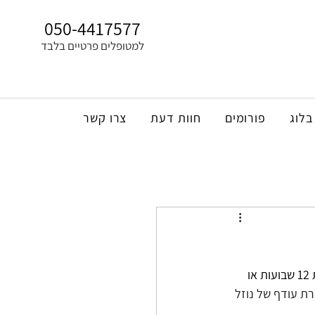
050-4417577
למטופלים פרטיים בלבד
בלוג
פורומים
חוות דעת
צרו קשר
התפתחות פוליפים באף קשורה לנזלת כרונית, שהיא דלקת של מעברי האף והסינוסים הנמשכת 12 שבועות או 
ת עודף של נוזל 