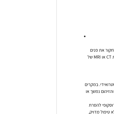
קור את פנים 
האף. במקרים מסוימים הרופא יחליט לקחת דגימה קטנה, הנקראת ביופסיה, של הגידול. סריקות CT או MRI של 
רואידי. במקרים 
הזיהום נמשך או 
דוסקופי להסרת 
 טיפול מדויק, 