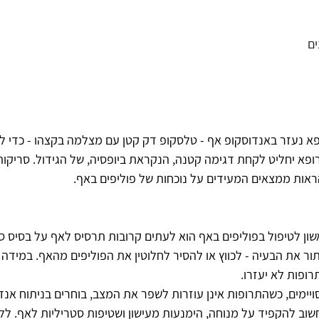
ם
פא נעזר באנדוסקופ אף - טלסקופ דק קטן עם מצלמה בקצהו - כדי לח
הראות ממצאים המעידים על נוכחות של פוליפים באף.
ון לטיפול בפוליפים באף הוא לעתים קרובות תרסיס לאף על בסיס סט
ור את הבעיה - לכווץ או להסיר לחלוטין את הפוליפים מהאף. במידה ו
פות לא יעזרו.  
סויימים, כשהתרופות אינן עוזרות לשפר את המצב, בוחרים בניתוח אנ
שוב להקפיד על מנוחה, הימנעות מעישון ושטיפות סטריליות לאף. ללא