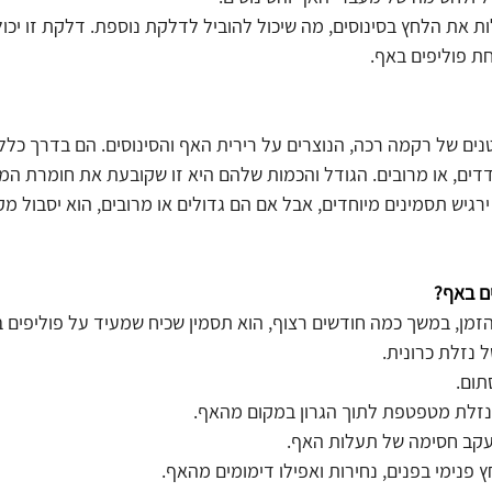
 את הלחץ בסינוסים, מה שיכול להוביל לדלקת נוספת. דלקת זו יכול
ת פוליפים באף.
נים של רקמה רכה, הנוצרים על רירית האף והסינוסים. הם בדרך כלל 
ודדים, או מרובים. הגודל והכמות שלהם היא זו שקובעת את חומרת המ
ירגיש תסמינים מיוחדים, אבל אם הם גדולים או מרובים, הוא יסבול מ
ים באף?
הזמן, במשך כמה חודשים רצוף, הוא תסמין שכיח שמעיד על פוליפים ב
 נזלת כרונית.
תום.
 הנזלת מטפטפת לתוך הגרון במקום מהאף. 
עקב חסימה של תעלות האף. 
 פנימי בפנים, נחירות ואפילו דימומים מהאף. 